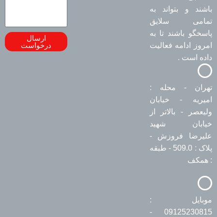
باشند و بتواند به
تمامی سلایق
پاسخگو باشند تا به
ارسال
امروز ادامه فعالیت
درخواست
داده است .
تهران - محله :
امیریه - خیابان
ولیعصر - بالاتر از
خیابان شهید
علیرضا فروزش -
پلاک : 509.0 - طبقه
: همکف
موبایل :
09125230815 -