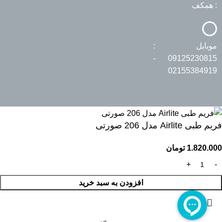
: همکف
موبایل :
09125230815 -
02155384919
فریم طبی Airlite مدل 206 صورتی
1.820.000
تومان
افزودن به سبد خرید