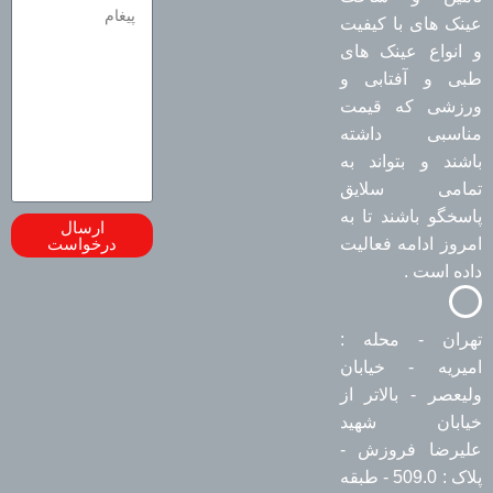
عینک های با کیفیت
و انواع عینک های
طبی و آفتابی و
ورزشی که قیمت
مناسبی داشته
باشند و بتواند به
تمامی سلایق
پاسخگو باشند تا به
ارسال
امروز ادامه فعالیت
درخواست
داده است .
تهران - محله :
امیریه - خیابان
ولیعصر - بالاتر از
خیابان شهید
علیرضا فروزش -
پلاک : 509.0 - طبقه