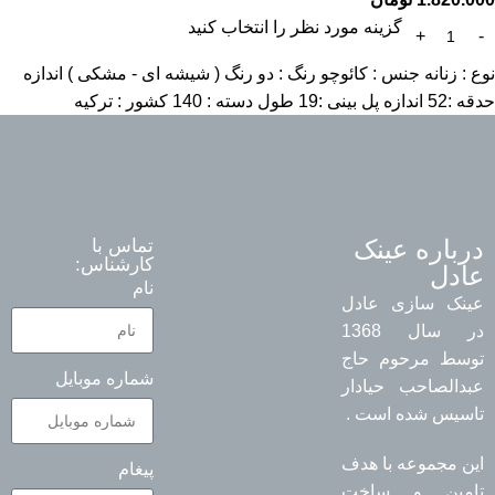
گزینه مورد نظر را انتخاب کنید
نوع : زنانه جنس : کائوچو رنگ : دو رنگ ( شیشه ای - مشکی ) اندازه
حدقه :52 اندازه پل بینی :19 طول دسته : 140 کشور : ترکیه
درباره عینک
تماس با
کارشناس:
عادل
نام
عینک سازی عادل
در سال 1368
توسط مرحوم حاج
شماره موبایل
عبدالصاحب حیادار
تاسیس شده است .
این مجموعه با هدف
پیغام
تامین و ساخت