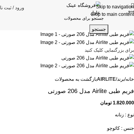
Skip to navigation
ورود / ثبت نا
نو
Skip to main content
جستجو
برای بزرگنمایی کلیک کنید
خانه
برند
AIRLITE
بازگشت به محصولات
فریم طبی Airlite مدل 206 صورتی
1.820.000
تومان
نوع : زنانه
جنس : کائوچو