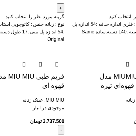
ا انتخاب کنید
گزینه مورد نظر را انتخاب کنید
نوع : زنانه جنس : فلزی اندازه حدقه :54 اندازه پل
نوع : زنانه جنس : کائوچویی استات
بینی :16 طول دسته :140 دسته:ساده Same
Original
فریم طبی MIUMIU مدل
قهوه ای
نانه
MIU MIU
,
عینک زنانه
موجودی در انبار
ن
3.737.500
تومان