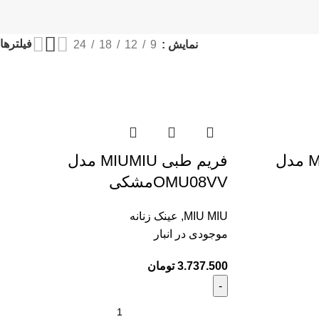
فیلترها
نمایش
9
12
18
24
فریم طبی زنانه MIUMIU مدل
فریم طبی MIUMIU مدل
OMU08VVمشکی
MIU MIU
,
عینک زنانه
موجودی در انبار
3.737.500
تومان