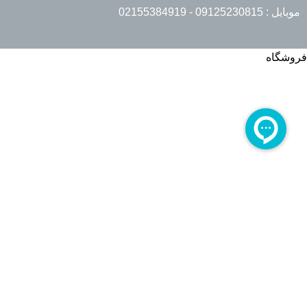
موبایل : 09125230815 - 02155384919
فروشگاه