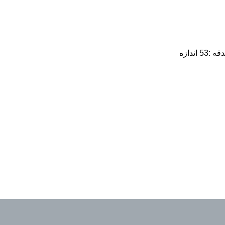
نوع : زنانه جنس : کائوچو اندازه حدقه :53 اندازه