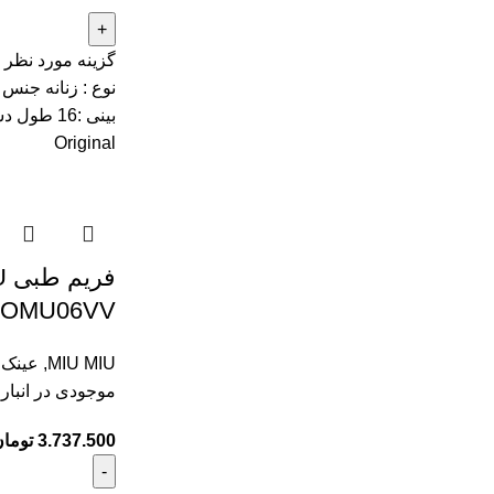
گزینه مورد نظر ر
Original
OMU06VV قهوه‌ای تیره
MIU MIU
,
عینک ز
موجودی در انبار
3.737.500
توما