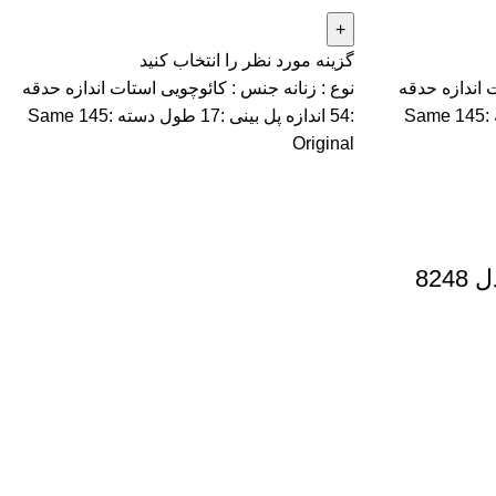
گزینه مورد نظر را انتخاب کنید
 اندازه حدقه
نوع : زنانه جنس : کائوچویی استات اندازه حدقه
:54 اندازه پل بینی :17 طول دسته :145 Same
:54 اندازه پل بینی :17 طول دسته :145 Same
Original
فریم طبی MIU MIU مدل 8248