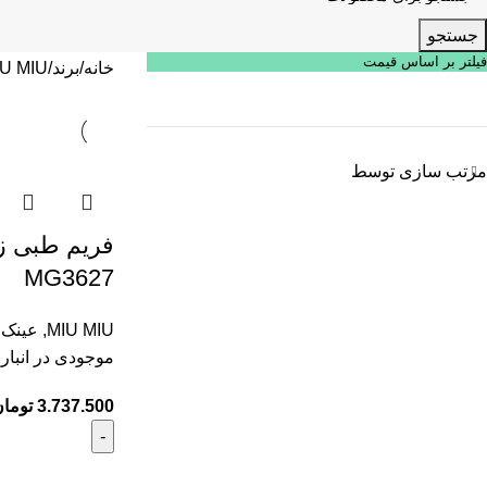
جستجو
فیلتر بر اساس قیمت
خانه
برند
U MIU
مرتب سازی توسط
MG3627
MIU MIU
,
عینک ز
موجودی در انبار
3.737.500
توما