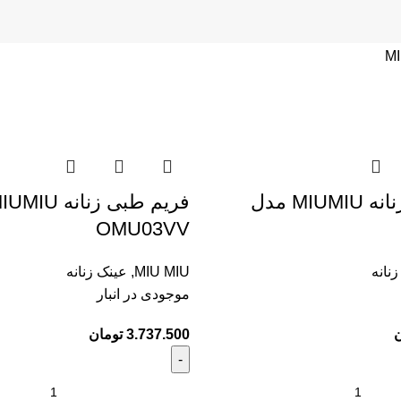
MI
فریم طبی زنانه MIUMIU مدل
OMU03VV
نانه
MIU MIU
,
عینک زنانه
موجودی در انبار
ن
3.737.500
تومان