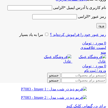
نام کاربری یا آدرس ایمیل
*
الزامی
رمز عبور
*
الزامی
ورود
رمز عبور خود را فراموش کرده‌اید ؟
مرا به یاد بسپار
0
مورد
۰
تومان
لیست علاقمندی
منو
0
مورد
۰
تومان
ورود / ثبت نام
جستجو
جستجو
برای بزرگنمایی کلیک کنید