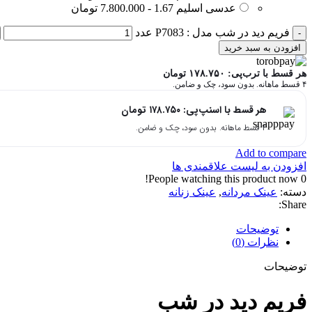
عدسی اسلیم 1.67 - 7.800.000 تومان
فریم دید در شب مدل : P7083 عدد
افزودن به سبد خرید
هر قسط با ترب‌پی:
۱۷۸.۷۵۰
تومان
۴ قسط ماهانه. بدون سود، چک و ضامن.
هر قسط با اسنپ‌پی:
۱۷۸.۷۵۰
تومان
۴ قسط ماهانه. بدون سود، چک و ضامن.
Add to compare
افزودن به لیست علاقمندی ها
People watching this product now!
0
دسته:
عینک مردانه
,
عینک زنانه
Share:
توضیحات
نظرات (0)
توضیحات
فریم دید در شب