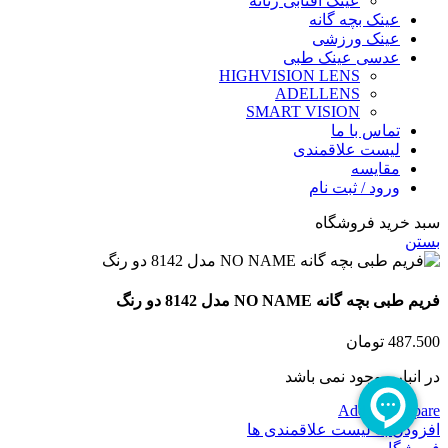
عینک آفتابی زنانه
عینک بچه گانه
عینک ورزشی
عدسی عینک طبی
HIGHVISION LENS
ADELLENS
SMART VISION
تماس با ما
لیست علاقمندی
مقایسه
ورود / ثبت نام
سبد خرید فروشگاه
بستن
فریم طبی بچه گانه NO NAME مدل 8142 دو رنگ
487.500
تومان
در انبار موجود نمی باشد
Add to compare
افزودن به لیست علاقمندی ها