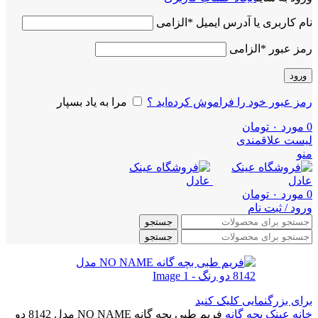
نام کاربری یا آدرس ایمیل
*
الزامی
رمز عبور
*
الزامی
ورود
رمز عبور خود را فراموش کرده‌اید ؟
مرا به یاد بسپار
0
مورد
۰
تومان
لیست علاقمندی
منو
0
مورد
۰
تومان
ورود / ثبت نام
جستجو
جستجو
برای بزرگنمایی کلیک کنید
خانه
عینک بچه گانه
فریم طبی بچه گانه NO NAME مدل 8142 دو