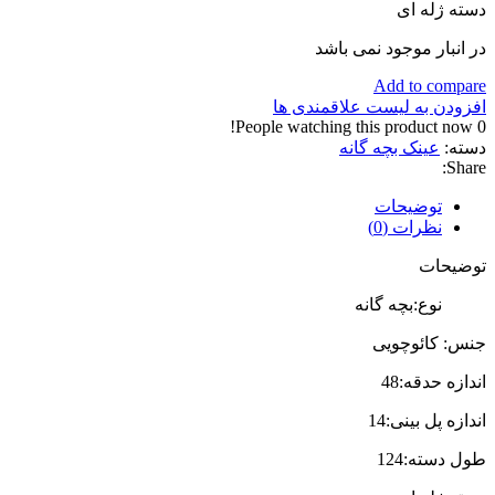
دسته ژله ای
در انبار موجود نمی باشد
Add to compare
افزودن به لیست علاقمندی ها
People watching this product now!
0
دسته:
عینک بچه گانه
Share:
توضیحات
نظرات (0)
توضیحات
نوع:بچه گانه
جنس: کائوچویی
اندازه حدقه:48
اندازه پل بینی:14
طول دسته:124