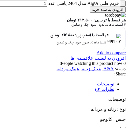
فریم طبی A@A مدل 2404 یاسی عدد
افزودن به سبد خرید
هر قسط با ترب‌پی:
۲۱۲.۵۰۰
تومان
۴ قسط ماهانه. بدون سود، چک و ضامن.
هر قسط با اسنپ‌پی:
۲۱۲.۵۰۰
تومان
۴ قسط ماهانه. بدون سود، چک و ضامن.
Add to compare
افزودن به لیست علاقمندی ها
People watching this product now!
0
دسته:
A&A
,
عینک زنانه
,
عینک مردانه
Share:
توضیحات
نظرات (0)
توضیحات
نوع : زنانه و مردانه
جنس : کائوچو