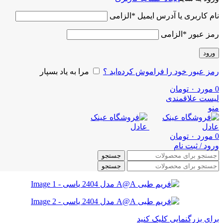
نام کاربری یا آدرس ایمیل
*
الزامی
رمز عبور
*
الزامی
ورود
رمز عبور خود را فراموش کرده‌اید ؟
مرا به یاد بسپار
0
مورد
۰
تومان
لیست علاقمندی
منو
0
مورد
۰
تومان
ورود / ثبت نام
جستجو
جستجو
برای بزرگنمایی کلیک کنید