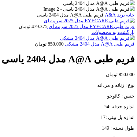
خانه
برند
A&A
فریم طبی A@A مدل 2404 یاسی
فریم طبی EYECARE مدل 2025 سرمه ای
479.375
تومان
بازگشت به محصولات
فریم طبی A@A مدل 2404 مشکی
850.000
تومان
فریم طبی A@A مدل 2404 یاسی
850.000
تومان
نوع : زنانه و مردانه
جنس : کائوچو
اندازه حدقه :54
اندازه پل بینی :17
طول دسته : 149