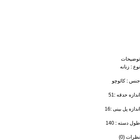
توضیحات
نوع : زنانه
جنس : کائوچو
اندازه حدقه :51
اندازه پل بینی :16
طول دسته : 140
نظرات (0)