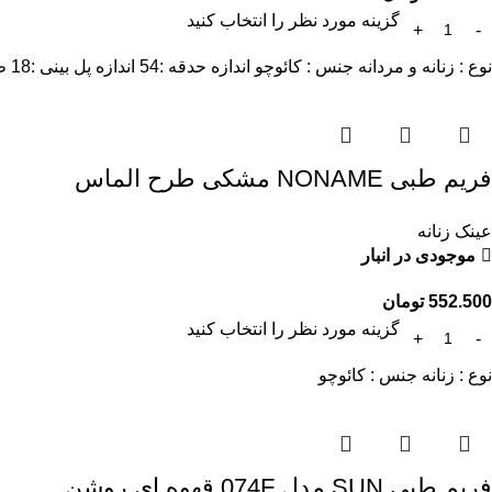
گزینه مورد نظر را انتخاب کنید
نوع : زنانه و مردانه جنس : کائوچو اندازه حدقه :54 اندازه پل بینی :18 طول دسته : 140
فریم طبی NONAME مشکی طرح الماس
عینک زنانه
موجودی در انبار
552.500
تومان
گزینه مورد نظر را انتخاب کنید
نوع : زنانه جنس : کائوچو
فریم طبی SUN مدل 074F قهوه ای روشن