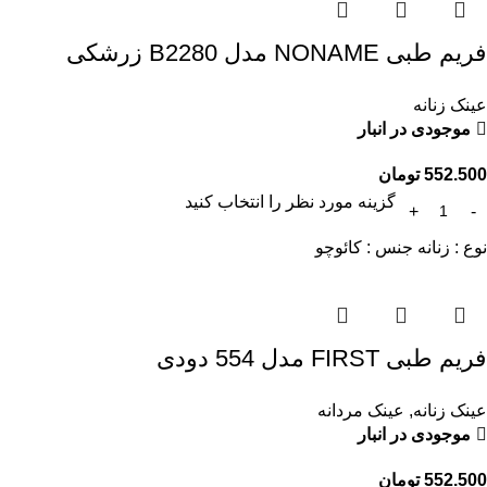
فریم طبی NONAME مدل B2280 زرشکی
عینک زنانه
موجودی در انبار
552.500
تومان
گزینه مورد نظر را انتخاب کنید
نوع : زنانه جنس : کائوچو
فریم طبی FIRST مدل 554 دودی
عینک زنانه
,
عینک مردانه
موجودی در انبار
552.500
تومان