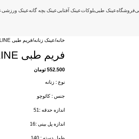
ی
فروشگاه
عینک طبی
بلوکات
عینک آفتابی
عینک بچه گانه
عینک ورزشی
ع
خانه
عینک زنانه
فریم طبی BELLINE مدل 705 دودی
فریم طبی BELLINE مدل 705 دودی
552.500
تومان
نوع : زنانه
جنس : کائوچو
اندازه حدقه :51
اندازه پل بینی :16
طول دسته : 140