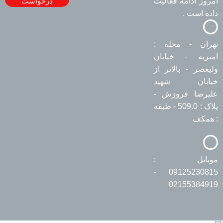
امروز ادامه فعالیت
درخواست
داده است .
تهران - محله :
امیریه - خیابان
ولیعصر - بالاتر از
خیابان شهید
علیرضا فروزش -
پلاک : 509.0 - طبقه
: همکف
موبایل :
09125230815 -
02155384919