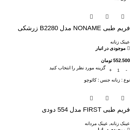
فریم طبی NONAME مدل B2280 زرشکی
عینک زنانه
موجودی در انبار
552.500
تومان
گزینه مورد نظر را انتخاب کنید
نوع : زنانه جنس : کائوچو
فریم طبی FIRST مدل 554 دودی
عینک زنانه
,
عینک مردانه
موجودی در انبار