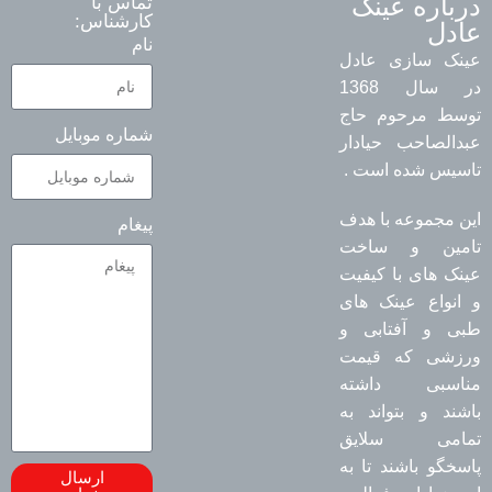
درباره عینک
تماس با
کارشناس:
عادل
نام
عینک سازی عادل
در سال 1368
توسط مرحوم حاج
شماره موبایل
عبدالصاحب حیادار
تاسیس شده است .
این مجموعه با هدف
پیغام
تامین و ساخت
عینک های با کیفیت
و انواع عینک های
طبی و آفتابی و
ورزشی که قیمت
مناسبی داشته
باشند و بتواند به
تمامی سلایق
پاسخگو باشند تا به
ارسال