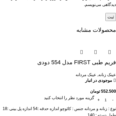
دیدگاهی می‌نویسم.
محصولات مشابه
فریم طبی FIRST مدل 554 دودی
عینک زنانه
,
عینک مردانه
موجودی در انبار
552.500
تومان
گزینه مورد نظر را انتخاب کنید
نوع : زنانه و مردانه جنس : کائوچو اندازه حدقه :54 اندازه پل بینی :18
طول دسته : 140