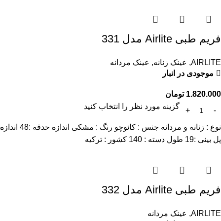
فریم طبی Airlite مدل 331
AIRLITE
,
عینک زنانه
,
عینک مردانه
موجودی در انبار
1.820.000
تومان
گزینه مورد نظر را انتخاب کنید
نوع : زنانه و مردانه جنس : کائوچو رنگ : مشکی اندازه حدقه :48 اندازه
پل بینی :19 طول دسته : 140 کشور : ترکیه
فریم طبی Airlite مدل 332
AIRLITE
,
عینک مردانه