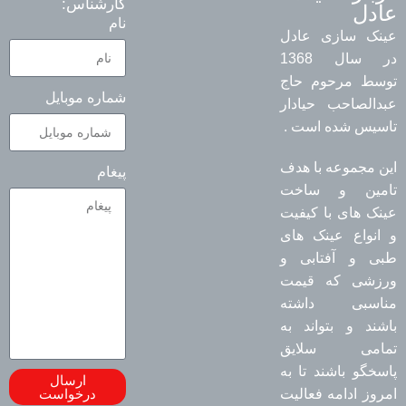
کارشناس:
عادل
نام
عینک سازی عادل
در سال 1368
توسط مرحوم حاج
شماره موبایل
عبدالصاحب حیادار
تاسیس شده است .
این مجموعه با هدف
پیغام
تامین و ساخت
عینک های با کیفیت
و انواع عینک های
طبی و آفتابی و
ورزشی که قیمت
مناسبی داشته
باشند و بتواند به
تمامی سلایق
پاسخگو باشند تا به
ارسال
امروز ادامه فعالیت
درخواست