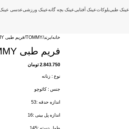
ینک طبی
بلوکات
عینک آفتابی
عینک بچه گانه
عینک ورزشی
عدسی عینک
خانه
برند
TOMMY
فریم طبی TOMMY مدل 1731 سرمه ای
فریم طبی TOMMY مدل 1731 سرمه ای
2.843.750
تومان
نوع : زنانه
جنس : کائوچو
اندازه حدقه :53
اندازه پل بینی :16
طول دسته :145