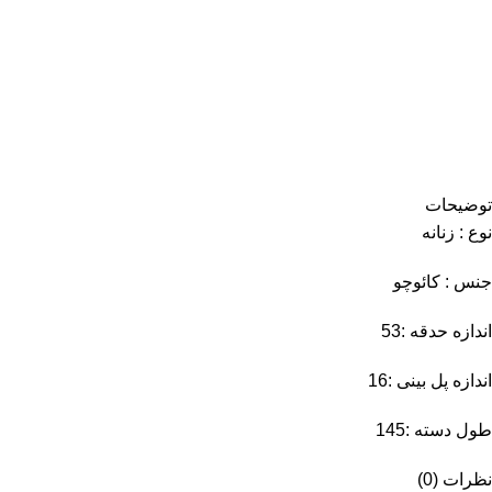
توضیحات
نوع : زنانه
جنس : کائوچو
اندازه حدقه :53
اندازه پل بینی :16
طول دسته :145
نظرات (0)